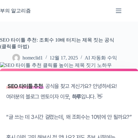
본
문
부의 알고리즘
으
로
건
너
SEO 타이틀 추천: 조회수 10배 터지는 제목 짓는 공식
뛰
(클릭률 마법)
기
homeclid1
12월 17, 2025
AI 자동화 수익
SEO 타이틀 추천
공식을 찾고 계신가요? 안녕하세요!
여러분의 블로그 멘토이자 이웃,
하루
입니다. 👋
“글 쓰는 데 3시간 걸렸는데, 왜 조회수는 10밖에 안 될까요?”
혹시 이런 고민 해보신 적 없나요? 저도 초보 시절에는